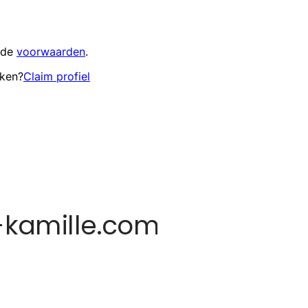
 de
voorwaarden
.
eken?
Claim profiel