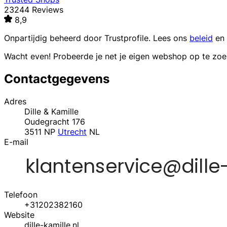
23244 Reviews
8,9
Onpartijdig beheerd door
Trustprofile
. Lees ons
beleid
en
Wacht even! Probeerde je net je eigen webshop op te zo
Contactgegevens
Adres
Dille & Kamille
Oudegracht 176
3511 NP
Utrecht
NL
E-mail
Telefoon
+31202382160
Website
dille-kamille.nl