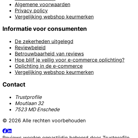
Algemene voorwaarden
Privacy policy
Vergelijking webshop keurmerken
Informatie voor consumenten
De zekerheden uitgelegd
Reviewbeleid
Betrouwbaarheid van reviews
Hoe blijf je veilig voor e-commerce oplichting?
Oplichting in de e-commerce
Vergelijking webshop keurmerken
Contact
Trustprofile
Moutlaan 32
7523 MD Enschede
© 2026 Alle rechten voorbehouden
Reviews worden onpartijdig beheerd door
Trustprofile
.