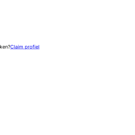
eken?
Claim profiel