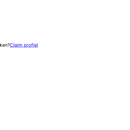
eken?
Claim profiel