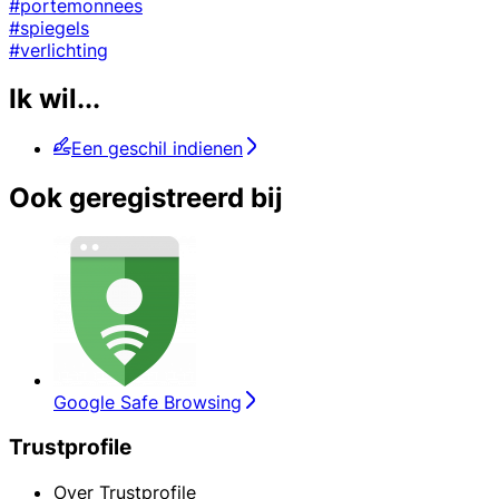
#portemonnees
#spiegels
#verlichting
Ik wil...
Een geschil indienen
Ook geregistreerd bij
Google Safe Browsing
Trustprofile
Over Trustprofile