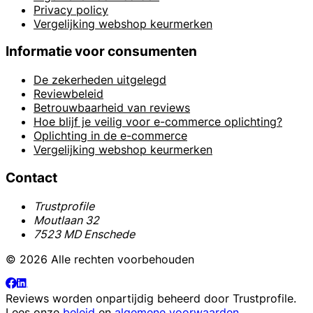
Privacy policy
Vergelijking webshop keurmerken
Informatie voor consumenten
De zekerheden uitgelegd
Reviewbeleid
Betrouwbaarheid van reviews
Hoe blijf je veilig voor e-commerce oplichting?
Oplichting in de e-commerce
Vergelijking webshop keurmerken
Contact
Trustprofile
Moutlaan 32
7523 MD Enschede
© 2026 Alle rechten voorbehouden
Reviews worden onpartijdig beheerd door
Trustprofile
.
Lees onze
beleid
en
algemene voorwaarden
.