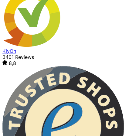
KiyOh
3401 Reviews
8,8