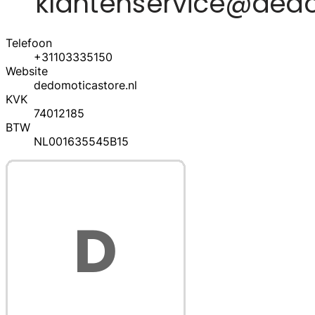
Telefoon
+31103335150
Website
dedomoticastore.nl
KVK
74012185
BTW
NL001635545B15