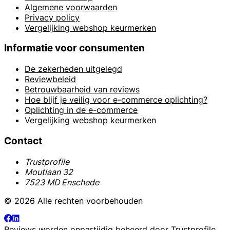
Algemene voorwaarden
Privacy policy
Vergelijking webshop keurmerken
Informatie voor consumenten
De zekerheden uitgelegd
Reviewbeleid
Betrouwbaarheid van reviews
Hoe blijf je veilig voor e-commerce oplichting?
Oplichting in de e-commerce
Vergelijking webshop keurmerken
Contact
Trustprofile
Moutlaan 32
7523 MD Enschede
© 2026 Alle rechten voorbehouden
Reviews worden onpartijdig beheerd door
Trustprofile
.