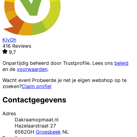
KiyOh
416 Reviews
9,7
Onpartijdig beheerd door
Trustprofile
. Lees ons
beleid
en de
voorwaarden
.
Wacht even! Probeerde je net je eigen webshop op te
zoeken?
Claim profiel
Contactgegevens
Adres
Dakraamopmaat.nl
Hazelaarstraat 27
6562GH
Groesbeek
NL