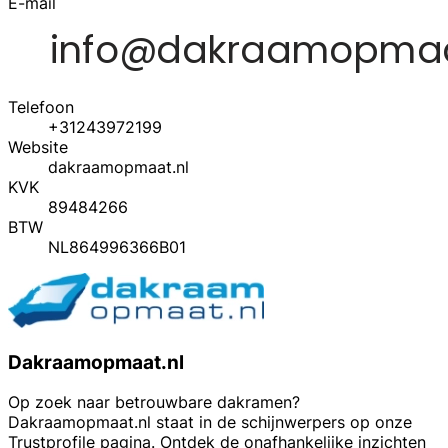
E-mail
Telefoon
+31243972199
Website
dakraamopmaat.nl
KVK
89484266
BTW
NL864996366B01
Dakraamopmaat.nl
Op zoek naar betrouwbare dakramen?
Dakraamopmaat.nl staat in de schijnwerpers op onze
Trustprofile pagina. Ontdek de onafhankelijke inzichten