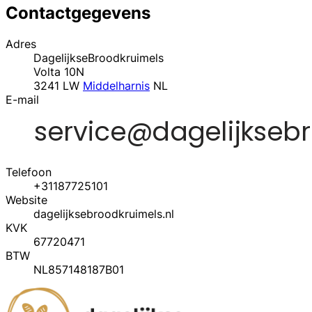
Contactgegevens
Adres
DagelijkseBroodkruimels
Volta 10N
3241 LW
Middelharnis
NL
E-mail
Telefoon
+31187725101
Website
dagelijksebroodkruimels.nl
KVK
67720471
BTW
NL857148187B01