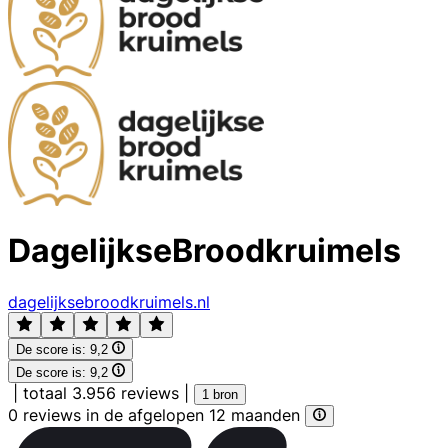
DagelijkseBroodkruimels
dagelijksebroodkruimels.nl
De score is:
9,2
De score is:
9,2
|
totaal 3.956 reviews
|
1 bron
0 reviews in de afgelopen 12 maanden