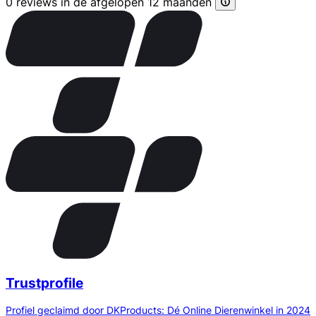
0 reviews in de afgelopen 12 maanden
Trustprofile
Profiel geclaimd door DKProducts: Dé Online Dierenwinkel in 2024