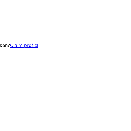
eken?
Claim profiel