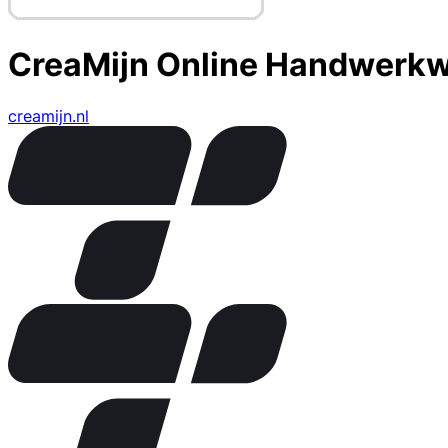
CreaMijn Online Handwerkw
creamijn.nl