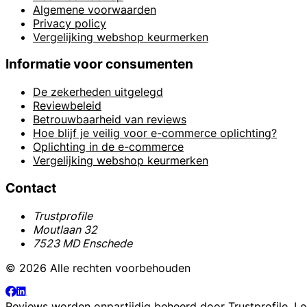
Algemene voorwaarden
Privacy policy
Vergelijking webshop keurmerken
Informatie voor consumenten
De zekerheden uitgelegd
Reviewbeleid
Betrouwbaarheid van reviews
Hoe blijf je veilig voor e-commerce oplichting?
Oplichting in de e-commerce
Vergelijking webshop keurmerken
Contact
Trustprofile
Moutlaan 32
7523 MD Enschede
© 2026 Alle rechten voorbehouden
Reviews worden onpartijdig beheerd door
Trustprofile
. L