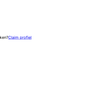
eken?
Claim profiel