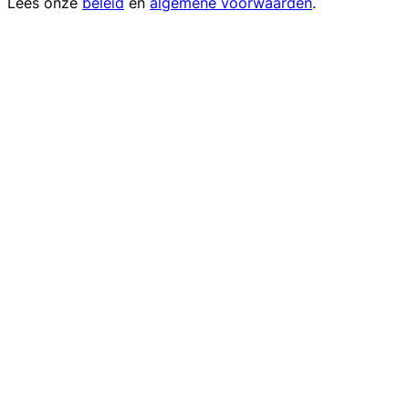
Lees onze
beleid
en
algemene voorwaarden
.