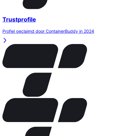
Trustprofile
Profiel geclaimd door ContainerBuddy in 2024