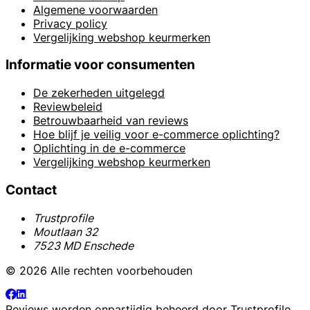
Algemene voorwaarden
Privacy policy
Vergelijking webshop keurmerken
Informatie voor consumenten
De zekerheden uitgelegd
Reviewbeleid
Betrouwbaarheid van reviews
Hoe blijf je veilig voor e-commerce oplichting?
Oplichting in de e-commerce
Vergelijking webshop keurmerken
Contact
Trustprofile
Moutlaan 32
7523 MD Enschede
© 2026 Alle rechten voorbehouden
Reviews worden onpartijdig beheerd door
Trustprofile
.