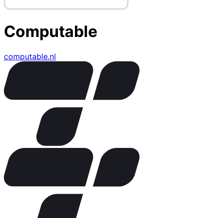
Computable
computable.nl