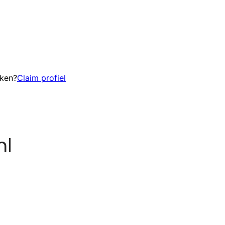
eken?
Claim profiel