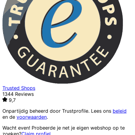
Trusted Shops
1344 Reviews
9,7
Onpartijdig beheerd door
Trustprofile
. Lees ons
beleid
en de
voorwaarden
.
Wacht even! Probeerde je net je eigen webshop op te
zoeken?
Claim profiel