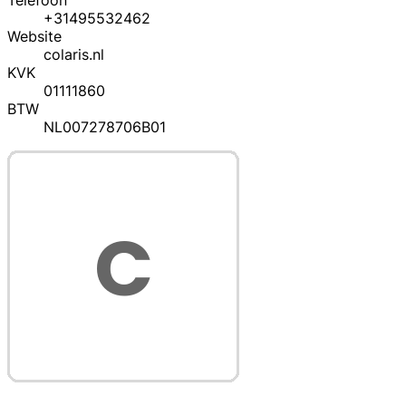
Telefoon
+31495532462
Website
colaris.nl
KVK
01111860
BTW
NL007278706B01