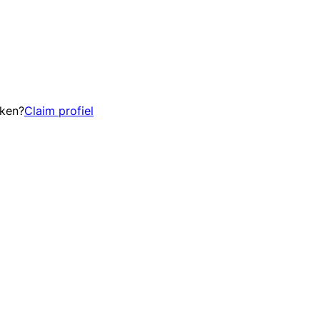
eken?
Claim profiel