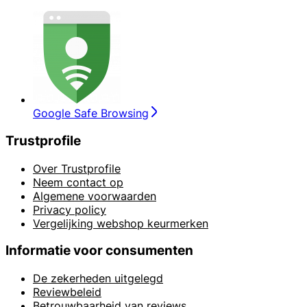
Google Safe Browsing
Trustprofile
Over Trustprofile
Neem contact op
Algemene voorwaarden
Privacy policy
Vergelijking webshop keurmerken
Informatie voor consumenten
De zekerheden uitgelegd
Reviewbeleid
Betrouwbaarheid van reviews