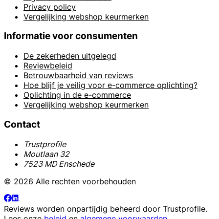
Privacy policy
Vergelijking webshop keurmerken
Informatie voor consumenten
De zekerheden uitgelegd
Reviewbeleid
Betrouwbaarheid van reviews
Hoe blijf je veilig voor e-commerce oplichting?
Oplichting in de e-commerce
Vergelijking webshop keurmerken
Contact
Trustprofile
Moutlaan 32
7523 MD Enschede
© 2026 Alle rechten voorbehouden
Reviews worden onpartijdig beheerd door
Trustprofile
.
Lees onze
beleid
en
algemene voorwaarden
.