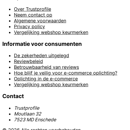
Over Trustprofile
Neem contact op
Algemene voorwaarden
Privacy policy
Vergelijking webshop keurmerken
Informatie voor consumenten
De zekerheden uitgelegd
Reviewbeleid
Betrouwbaarheid van reviews
Hoe blijf je veilig voor e-commerce oplichting?
Oplichting in de e-commerce
Vergelijking webshop keurmerken
Contact
Trustprofile
Moutlaan 32
7523 MD Enschede
© 2026 Alle rechten voorbehouden