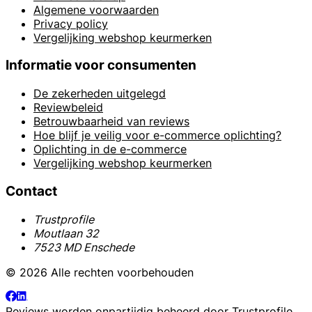
Algemene voorwaarden
Privacy policy
Vergelijking webshop keurmerken
Informatie voor consumenten
De zekerheden uitgelegd
Reviewbeleid
Betrouwbaarheid van reviews
Hoe blijf je veilig voor e-commerce oplichting?
Oplichting in de e-commerce
Vergelijking webshop keurmerken
Contact
Trustprofile
Moutlaan 32
7523 MD Enschede
© 2026 Alle rechten voorbehouden
Reviews worden onpartijdig beheerd door
Trustprofile
.