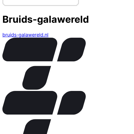
Bruids-galawereld
bruids-galawereld.nl