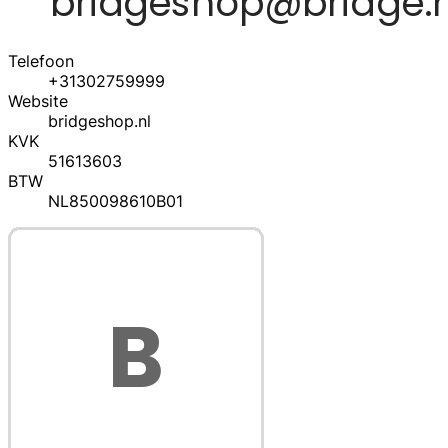
Telefoon
+31302759999
Website
bridgeshop.nl
KVK
51613603
BTW
NL850098610B01