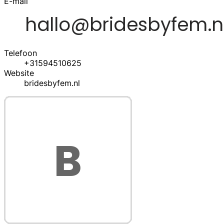
E-mail
Telefoon
+31594510625
Website
bridesbyfem.nl