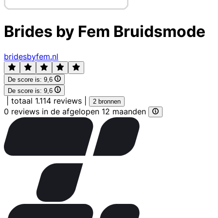
Brides by Fem Bruidsmode
bridesbyfem.nl
De score is:
9,6
De score is:
9,6
|
totaal 1.114 reviews
|
2 bronnen
0 reviews in de afgelopen 12 maanden