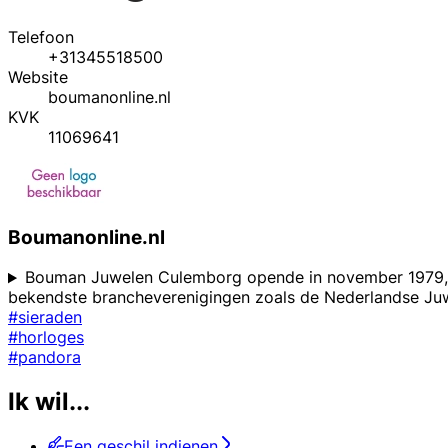
Telefoon
+31345518500
Website
boumanonline.nl
KVK
11069641
Boumanonline.nl
Bouman Juwelen Culemborg opende in november 1979, de
bekendste brancheverenigingen zoals de Nederlandse Juw
#sieraden
#horloges
#pandora
Ik wil...
Een geschil indienen