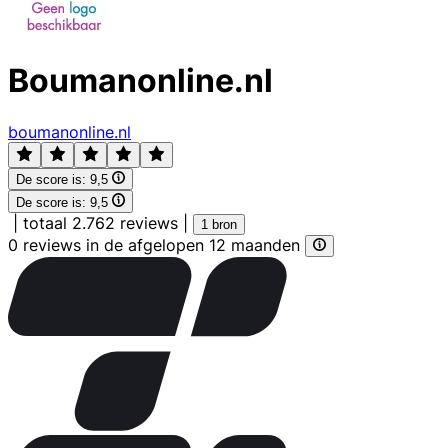
Boumanonline.nl
boumanonline.nl
De score is:
9,5
De score is:
9,5
|
totaal 2.762 reviews
|
1 bron
0 reviews in de afgelopen 12 maanden