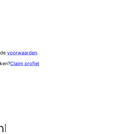
 de
voorwaarden
.
eken?
Claim profiel