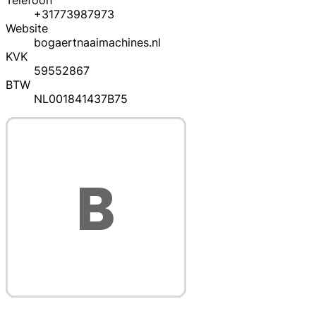
Telefoon
+31773987973
Website
bogaertnaaimachines.nl
KVK
59552867
BTW
NL001841437B75