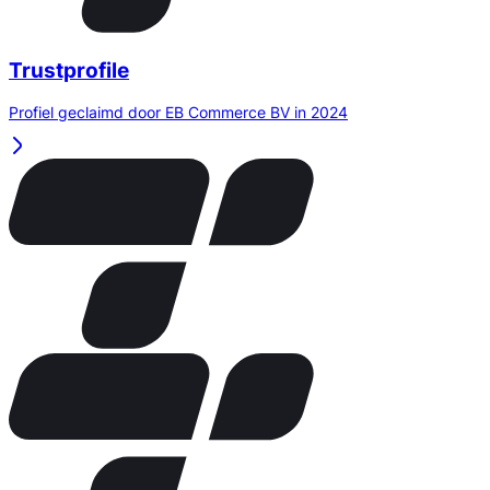
Trustprofile
Profiel geclaimd door EB Commerce BV in 2024