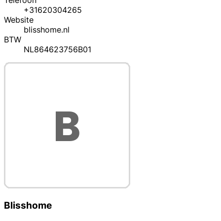
Telefoon
+31620304265
Website
blisshome.nl
BTW
NL864623756B01
Blisshome