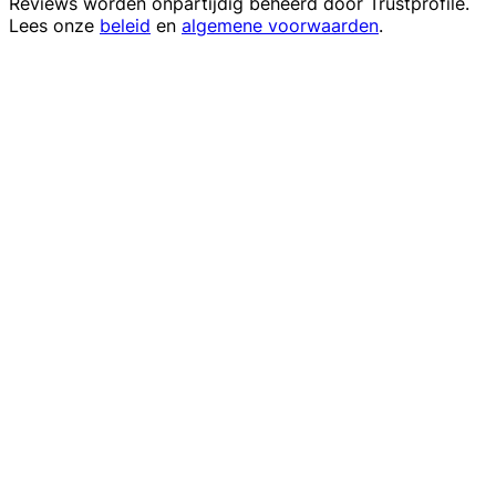
Reviews worden onpartijdig beheerd door
Trustprofile
.
Lees onze
beleid
en
algemene voorwaarden
.