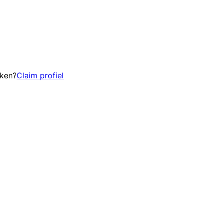
eken?
Claim profiel