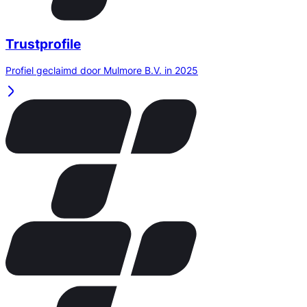
Trustprofile
Profiel geclaimd door Mulmore B.V. in 2025