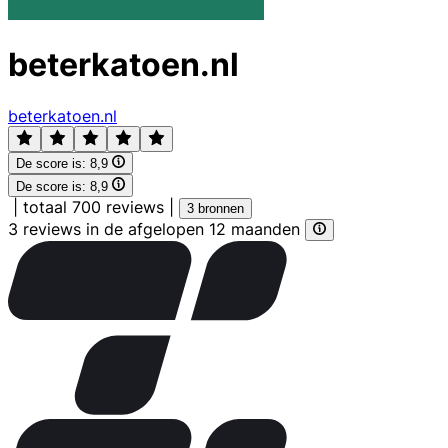
beterkatoen.nl
beterkatoen.nl
De score is:
8,9
De score is:
8,9
|
totaal 700 reviews
|
3 bronnen
3 reviews in de afgelopen 12 maanden