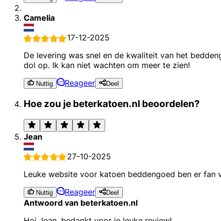
Camelia
17-12-2025
De levering was snel en de kwaliteit van het beddengo
dol op. Ik kan niet wachten om meer te zien!
Reageer
Nuttig
Deel
Hoe zou je beterkatoen.nl beoordelen?
Jean
27-10-2025
Leuke website voor katoen beddengoed ben er fan v
Reageer
Nuttig
Deel
Antwoord van beterkatoen.nl
Hoi Jean, bedankt voor je leuke review!