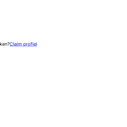
eken?
Claim profiel