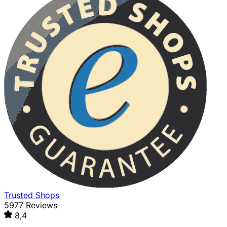
Trusted Shops
5977 Reviews
8,4