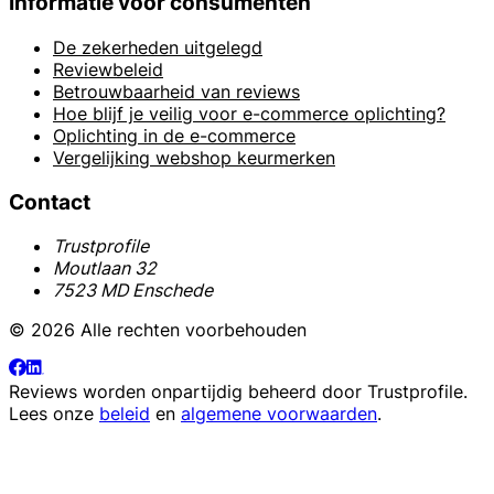
Informatie voor consumenten
De zekerheden uitgelegd
Reviewbeleid
Betrouwbaarheid van reviews
Hoe blijf je veilig voor e-commerce oplichting?
Oplichting in de e-commerce
Vergelijking webshop keurmerken
Contact
Trustprofile
Moutlaan 32
7523 MD Enschede
© 2026 Alle rechten voorbehouden
Reviews worden onpartijdig beheerd door
Trustprofile
.
Lees onze
beleid
en
algemene voorwaarden
.