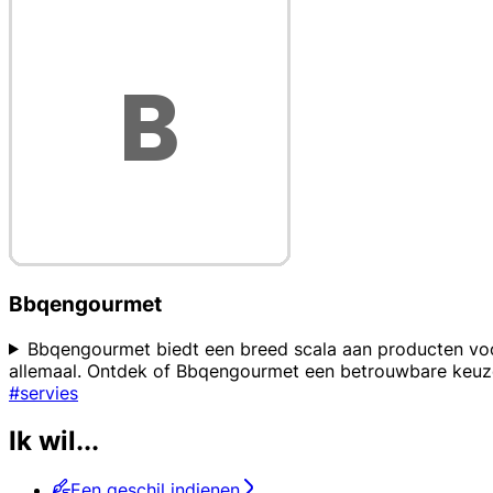
Bbqengourmet
Bbqengourmet biedt een breed scala aan producten voor
allemaal. Ontdek of Bbqengourmet een betrouwbare keuze i
#servies
Ik wil...
Een geschil indienen