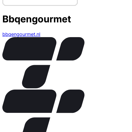
Bbqengourmet
bbqengourmet.nl