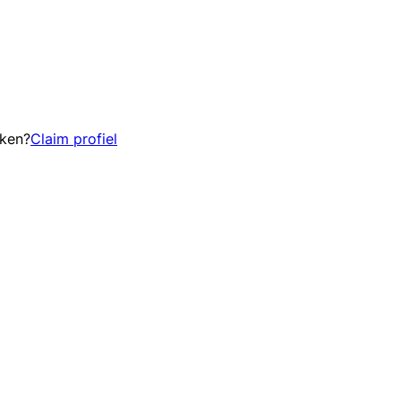
eken?
Claim profiel