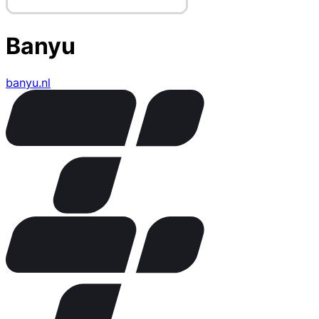
Banyu
banyu.nl