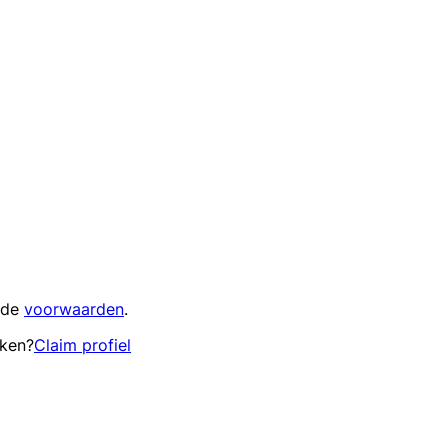
 de
voorwaarden
.
eken?
Claim profiel