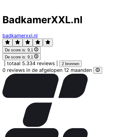
BadkamerXXL.nl
badkamerxxl.nl
De score is:
9,1
De score is:
9,1
|
totaal 5.334 reviews
|
2 bronnen
0 reviews in de afgelopen 12 maanden