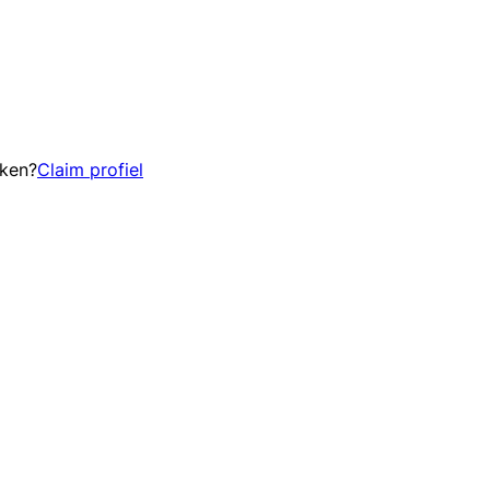
eken?
Claim profiel