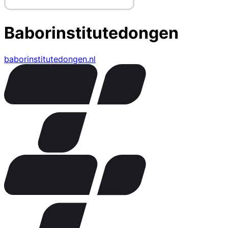
Baborinstitutedongen
baborinstitutedongen.nl