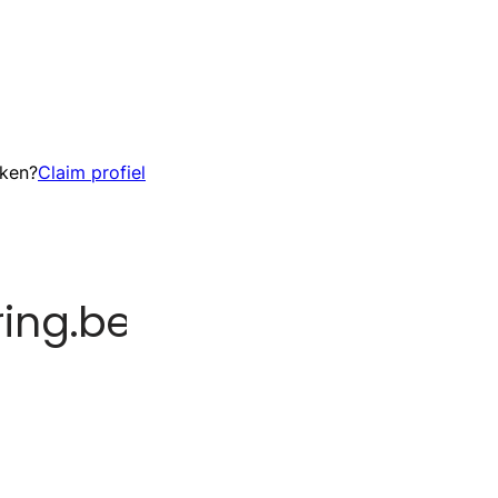
eken?
Claim profiel