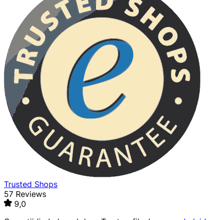
Trusted Shops
57 Reviews
9,0