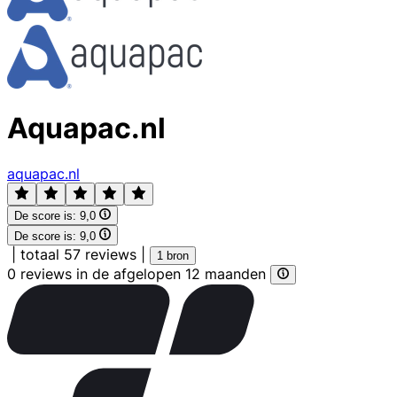
Aquapac.nl
aquapac.nl
De score is:
9,0
De score is:
9,0
|
totaal 57 reviews
|
1 bron
0 reviews in de afgelopen 12 maanden