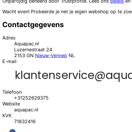
Onpartijdig beheerd door
Trustprofile
. Lees ons
beleid
en
Wacht even! Probeerde je net je eigen webshop op te zo
Contactgegevens
Adres
Aquapac.nl
Luzernestraat 24
2153 GN
Nieuw-Vennep
NL
E-mail
Telefoon
+31252629375
Website
aquapac.nl
KVK
71832416