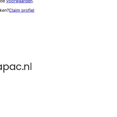
 de
voorwaarden
.
eken?
Claim profiel