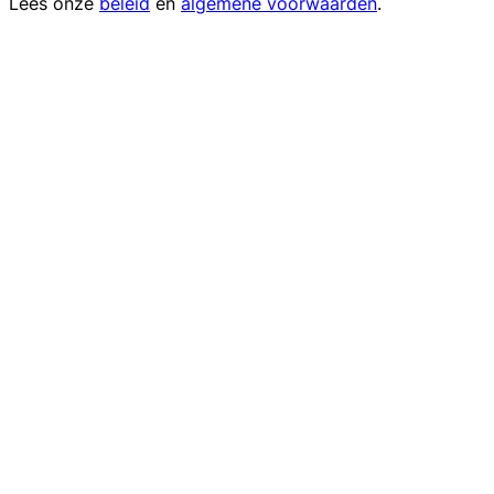
Lees onze
beleid
en
algemene voorwaarden
.