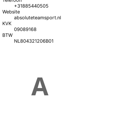
Telefoon
+31885440505
Website
absoluteteamsport.nl
KVK
09089168
BTW
NL804321206B01