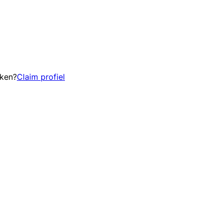
eken?
Claim profiel