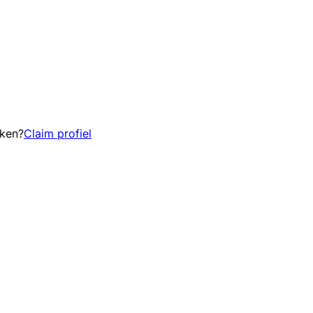
eken?
Claim profiel