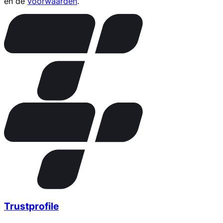
en de
voorwaarden
.
Trustprofile