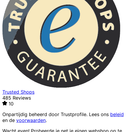
Trusted Shops
485 Reviews
10
Onpartijdig beheerd door
Trustprofile
. Lees ons
beleid
en de
voorwaarden
.
Wacht even! Probeerde je net je eigen webshop op te