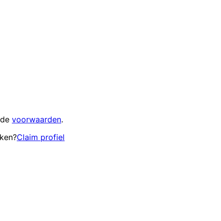
 de
voorwaarden
.
eken?
Claim profiel