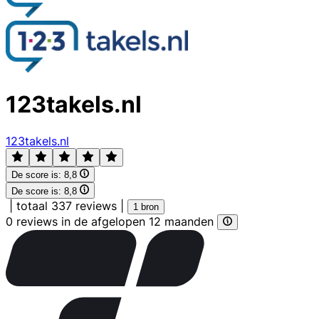
123takels.nl
123takels.nl
De score is:
8,8
De score is:
8,8
|
totaal 337 reviews
|
1 bron
0 reviews in de afgelopen 12 maanden