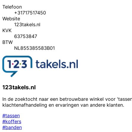
Telefoon
+31717517450
Website
123takels.nl
KVK
63753847
BTW
NL855385583B01
123takels.nl
In de zoektocht naar een betrouwbare winkel voor 'tassen' 
klachtenafhandeling en ervaringen van andere klanten.
#tassen
#koffers
#banden